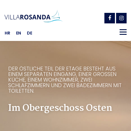
Zum
Inhalt
springen
Menü
HR
EN
DE
TERRASSEN, POOL UND PARKPLATZ
HÖHENLAGE
DER ÖSTLICHE TEIL DER ETAGE BESTEHT AUS
EINEM SEPARATEN EINGANG, EINER GROSSEN K
IM OBERGESCHOSS OSTEN
ÜCHE, EINEM WOHNZIMMER, ZWEI S
CHLAFZIMMERN UND ZWEI BADEZIMMERN MIT T
OILETTEN.
Im Obergeschoss Osten
IM OBERGESCHOSS WESTEN
KONTAKTE