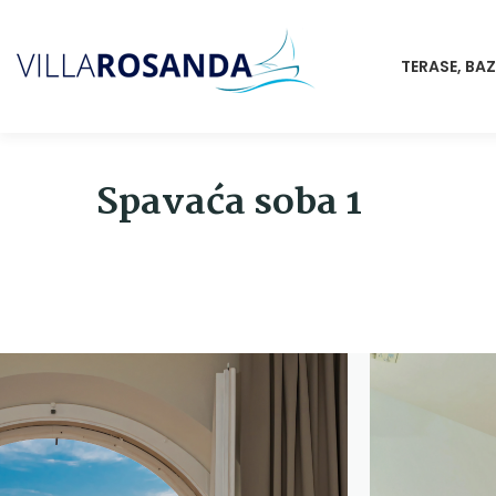
Preskoči
na
TERASE, BAZ
sadržaj
Spavaća soba 1