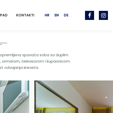
APAD
KONTAKTI
HR
EN
DE
opremljena spavaća soba sa duplim
, ormarom, televizorom i kupaonicom.
t odvajanja kreveta.