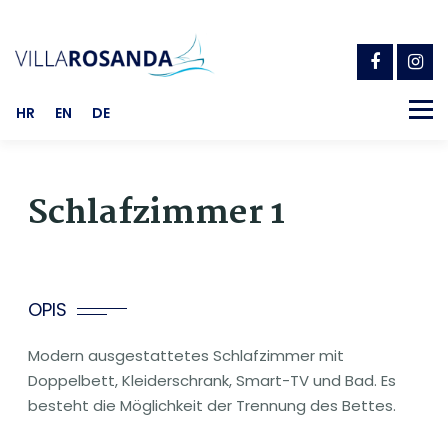
Zum
Inhalt
springen
Menü
HR
EN
DE
TERRASSEN, POOL UND PARKPLATZ
HÖHENLAGE
Schlafzimmer 1
IM OBERGESCHOSS OSTEN
OPIS
Modern ausgestattetes Schlafzimmer mit
IM OBERGESCHOSS WESTEN
KONTAKTE
Doppelbett, Kleiderschrank, Smart-TV und Bad. Es
besteht die Möglichkeit der Trennung des Bettes.